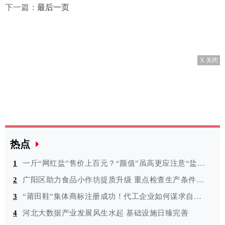
下一篇：
最后一页
X 关闭
热点
1
一斤“网红盐”售价上百元？“颜值”虽高更应注意“盐值”
2
广阳区助力食品小作坊提质升级 重点检查生产条件是否符合要求等
3
“莆田鞋”集体商标注册成功！代工企业如何谋求自创品牌？
4
河北大数据产业发展风生水起 基础设施日臻完善