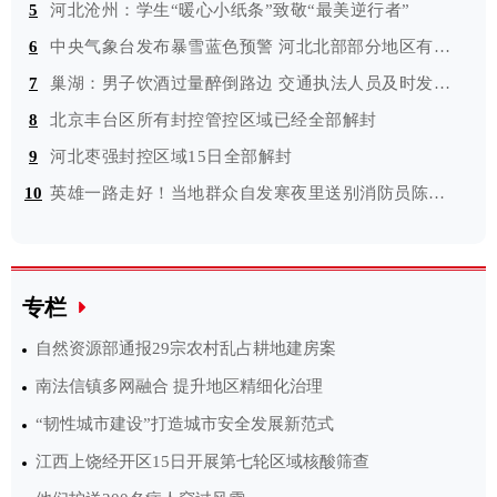
5
河北沧州：学生“暖心小纸条”致敬“最美逆行者”
6
中央气象台发布暴雪蓝色预警 河北北部部分地区有大雪
7
巢湖：男子饮酒过量醉倒路边 交通执法人员及时发现并救助
8
北京丰台区所有封控管控区域已经全部解封
9
河北枣强封控区域15日全部解封
10
英雄一路走好！当地群众自发寒夜里送别消防员陈建军
专栏
自然资源部通报29宗农村乱占耕地建房案
南法信镇多网融合 提升地区精细化治理
“韧性城市建设”打造城市安全发展新范式
江西上饶经开区15日开展第七轮区域核酸筛查