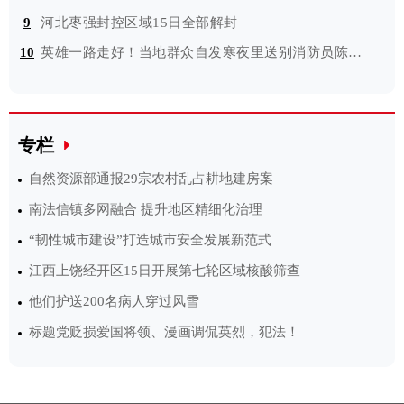
9
河北枣强封控区域15日全部解封
10
英雄一路走好！当地群众自发寒夜里送别消防员陈建军
专栏
自然资源部通报29宗农村乱占耕地建房案
南法信镇多网融合 提升地区精细化治理
“韧性城市建设”打造城市安全发展新范式
江西上饶经开区15日开展第七轮区域核酸筛查
他们护送200名病人穿过风雪
标题党贬损爱国将领、漫画调侃英烈，犯法！