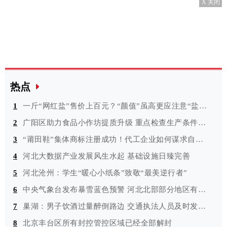
X 关闭
热点
1
一斤“网红盐”售价上百元？“颜值”虽高更应注意“盐值”
2
广阳区助力食品小作坊提质升级 重点检查生产条件是否符合要求等
3
“莆田鞋”集体商标注册成功！代工企业如何谋求自创品牌？
4
河北大数据产业发展风生水起 基础设施日臻完善
5
河北沧州：学生“暖心小纸条”致敬“最美逆行者”
6
中央气象台发布暴雪蓝色预警 河北北部部分地区有大雪
7
巢湖：男子饮酒过量醉倒路边 交通执法人员及时发现并救助
8
北京丰台区所有封控管控区域已经全部解封