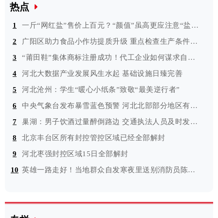
热点
1
一斤“网红盐”售价上百元？“颜值”虽高更应注意“盐值”
2
广阳区助力食品小作坊提质升级 重点检查生产条件是否符合要求等
3
“莆田鞋”集体商标注册成功！代工企业如何谋求自创品牌？
4
河北大数据产业发展风生水起 基础设施日臻完善
5
河北沧州：学生“暖心小纸条”致敬“最美逆行者”
6
中央气象台发布暴雪蓝色预警 河北北部部分地区有大雪
7
巢湖：男子饮酒过量醉倒路边 交通执法人员及时发现并救助
8
北京丰台区所有封控管控区域已经全部解封
9
河北枣强封控区域15日全部解封
10
英雄一路走好！当地群众自发寒夜里送别消防员陈建军