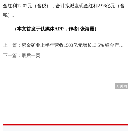
金红利12.02元（含税），合计拟派发现金红利2.98亿元（含
税）。
（
本文首发于钛媒体
APP，
作者
|
张海霞
）
上一篇：
紫金矿业上半年营收1503亿元增长13.5% 铜金产量创新高
下一篇：
最后一页
X 关闭